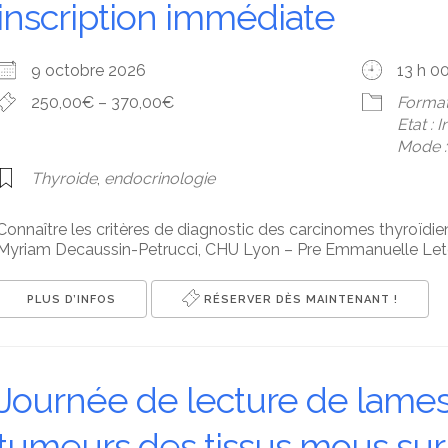
inscription immédiate
9 octobre 2026
13 h 0
250,00€ – 370,00€
Format
Etat : 
Mode : 
Thyroide
,
endocrinologie
Connaître les critères de diagnostic des carcinomes thyroïdiens
Myriam Decaussin-Petrucci, CHU Lyon – Pre Emmanuelle Leteur
PLUS D’INFOS
RÉSERVER DÈS MAINTENANT !
Journée de lecture de lames 
tumeurs des tissus mous sur