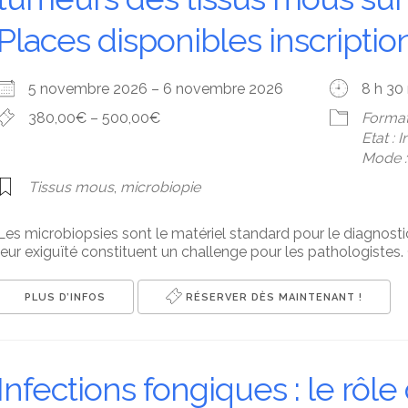
Places disponibles inscripti
5 novembre 2026 – 6 novembre 2026
8 h 30
380,00€ – 500,00€
Format
Etat : 
Mode : 
Tissus mous
,
microbiopie
Les microbiopsies sont le matériel standard pour le diagnost
leur exiguïté constituent un challenge pour les pathologistes. 
PLUS D’INFOS
RÉSERVER DÈS MAINTENANT !
Infections fongiques : le rôl