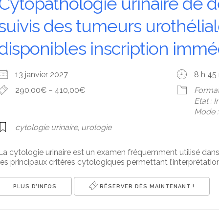
Cytopathologie urinaire de 
suivis des tumeurs urothélia
disponibles inscription immé
13 janvier 2027
8 h 45
290,00€ – 410,00€
Format
Etat : 
Mode : 
cytologie urinaire
,
urologie
La cytologie urinaire est un examen fréquemment utilisé dans
les principaux critères cytologiques permettant l’interprétation
PLUS D’INFOS
RÉSERVER DÈS MAINTENANT !