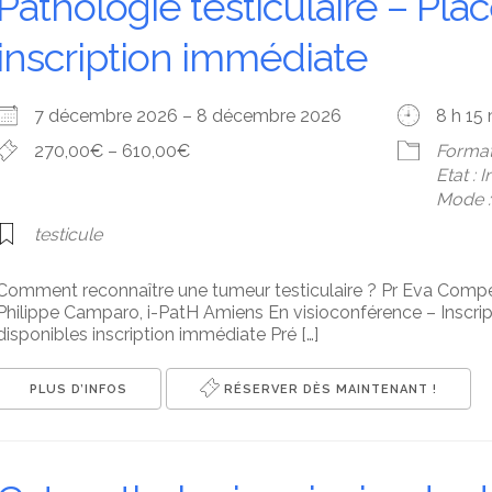
Pathologie testiculaire – Pla
inscription immédiate
7 décembre 2026 – 8 décembre 2026
8 h 15
270,00€ – 610,00€
Format
Etat : 
Mode : 
testicule
Comment reconnaître une tumeur testiculaire ? Pr Eva Compé
Philippe Camparo, i-PatH Amiens En visioconférence – Inscri
disponibles inscription immédiate Pré […]
PLUS D’INFOS
RÉSERVER DÈS MAINTENANT !