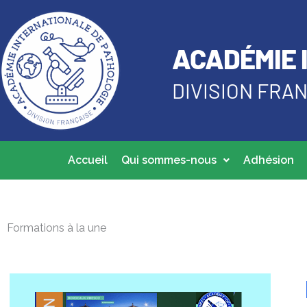
Aller
au
ACADÉMIE 
contenu
DIVISION FRA
Accueil
Qui sommes-nous
Adhésion
Formations à la une