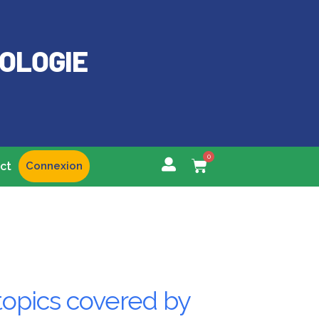
OLOGIE
0
Panier
ct
Connexion
 topics covered by