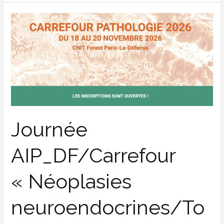
Journée
AIP_DF/Carrefour
« Néoplasies
neuroendocrines/Tour
d’horizon
»
Pre
A
Journée
Couvelard
–
AIP_DF/Carrefour
Pr
S
« Néoplasies
Guyetant
–
neuroendocrines/To
Dr
M