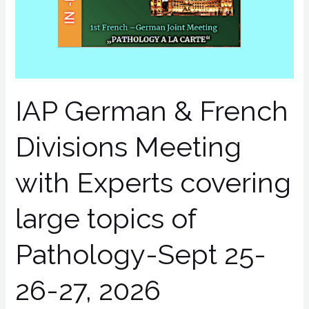
Experts
covering
large
topics
of
IAP German & French
Pathology-
Sept
Divisions Meeting
25-
26-
with Experts covering
27,
2026
large topics of
Bordeaux/France-
Register
Pathology-Sept 25-
before
August
26-27, 2026
10th,
2026!