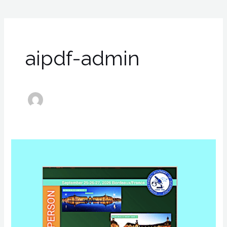
aipdf-admin
IAP
German
&
French
Divisions
Meeting
with