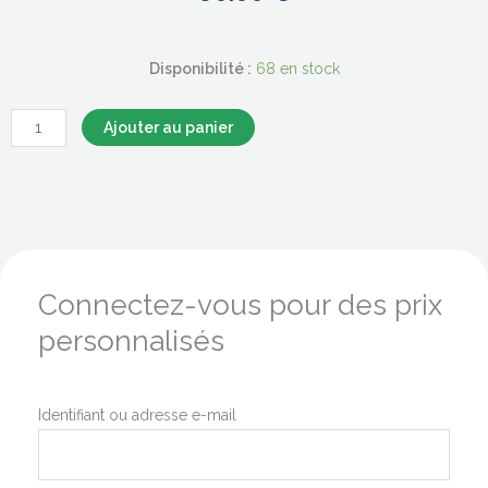
Disponibilité :
68 en stock
quantité
Ajouter au panier
de
Revue
n°5
Le
mélanome
dans
Connectez-vous pour des prix
tous
personnalisés
ses
états
Identifiant ou adresse e-mail