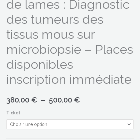
de lames : Diagnostic
inscription
des tumeurs des
immédiate
tissus mous sur
microbiopsie – Places
disponibles
inscription immédiate
380.00
€
–
500.00
€
Ticket